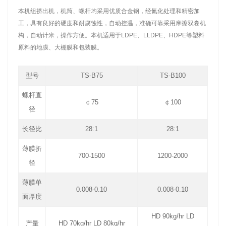
本机组挤出机，机筒、螺杆均采用优质合金钢，经氮化处理和精密加
工，具有良好的硬度和耐腐蚀性，自动控温，准确可靠采用摩擦双卷机
构，自动计米，操作方便。本机适用于LDPE、LLDPE、HDPE等塑料
原料的地膜、大棚膜和包装膜。
型号
TS-B75
TS-B100
螺杆直
￠75
￠100
径
长径比
28:1
28:1
薄膜折
700-1500
1200-2000
径
薄膜单
0.008-0.10
0.008-0.10
面厚度
HD 90kg/hr LD
产量
HD 70kg/hr LD 80kg/hr