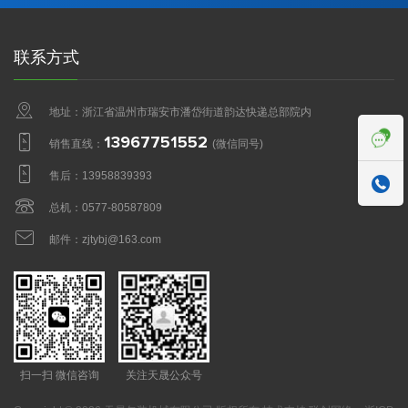
联系方式
地址：浙江省温州市瑞安市潘岱街道韵达快递总部院内
13967751552
销售直线：
(微信同号)
售后：
13958839393

总机：
0577-80587809
邮件：
zjtybj@163.com
扫一扫 微信咨询
关注天晟公众号