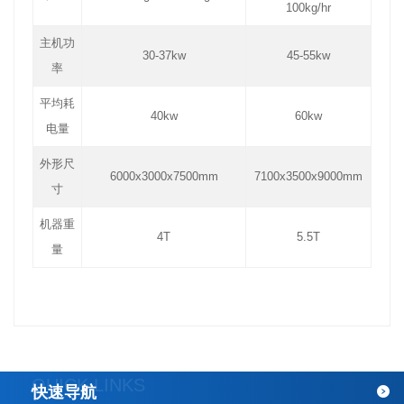
100kg/hr
主机功
30-37kw
45-55kw
率
平均耗
40kw
60kw
电量
外形尺
6000x3000x7500mm
7100x3500x9000mm
寸
机器重
4T
5.5T
量
QUICK LINKS
快速导航