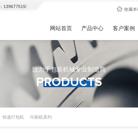
67751552，期待与您合作！
欢迎访问天晟包装机械官网！15年品
收藏本
网站首页
产品中心
客户案例
致力于包装机械专业制造商
PRODUCTS
Products
快递打包机
印刷机系列