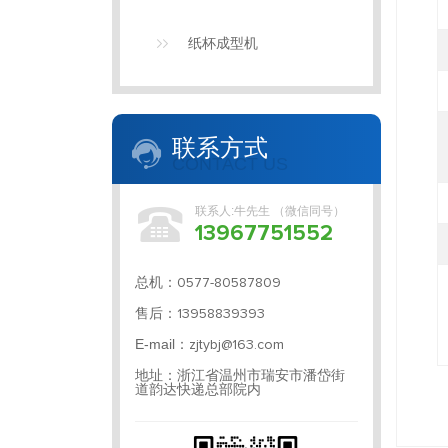
纸杯成型机
联系方式
CONTACT US
联系人:牛先生 （微信同号）
13967751552
总机：
0577-80587809
售后：
13958839393
E-mail：
zjtybj@163.com
地址：浙江省温州市瑞安市潘岱街
道韵达快递总部院内