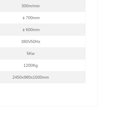
300m/min
￠700mm
￠600mm
380V50Hz
5Kw
1200Kg
2450x980x1500mm