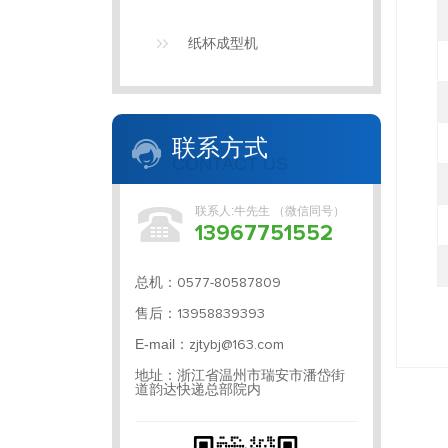
纸杯成型机
联系方式
CONTACT US
联系人:牛先生 （微信同号）
13967751552
总机：
0577-80587809
售后：
13958839393
E-mail：
zjtybj@163.com
地址：浙江省温州市瑞安市潘岱街
道韵达快递总部院内