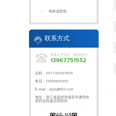
纸杯成型机
联系方式
CONTACT US
联系人:牛先生 （微信同号）
13967751552
总机：
0577-80587809
售后：
13958839393
E-mail：
zjtybj@163.com
地址：浙江省温州市瑞安市潘岱街
道韵达快递总部院内