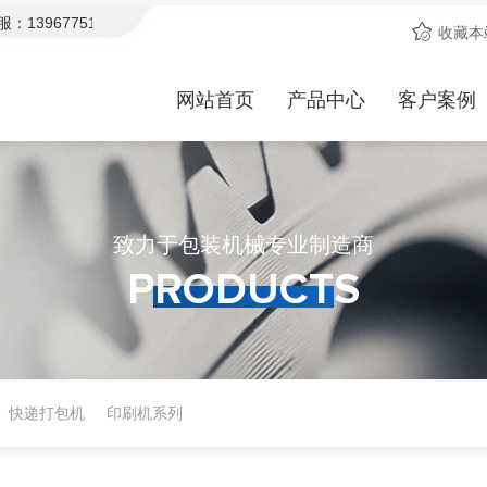
967751552，期待与您合作！
欢迎访问天晟包装机械官网！15年
收藏本
网站首页
产品中心
客户案例
致力于包装机械专业制造商
PRODUCTS
Products
快递打包机
印刷机系列