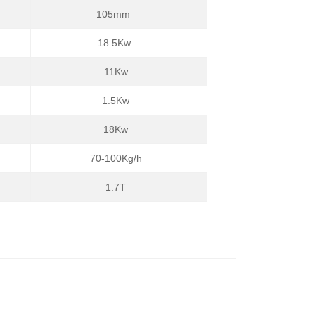
105mm
18.5Kw
11Kw
1.5Kw
18Kw
70-100Kg/h
1.7T