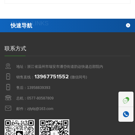
QUICK LINKS
快速导航
联系方式
地址：浙江省温州市瑞安市潘岱街道韵达快递总部院内
13967751552
销售直线：
(微信同号)
售后：
13958839393
总机：
0577-80587809
邮件：
zjtybj@163.com
