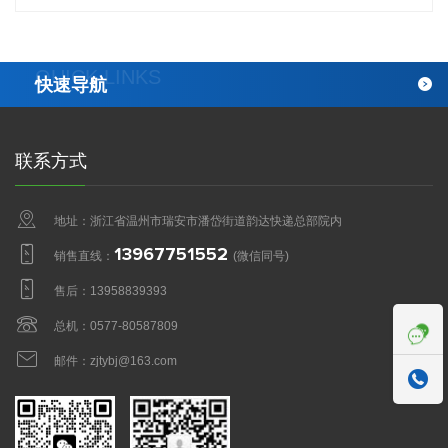
QUICK LINKS
快速导航
联系方式
地址：浙江省温州市瑞安市潘岱街道韵达快递总部院内
13967751552
销售直线：
(微信同号)
售后：
13958839393
总机：
0577-80587809
邮件：
zjtybj@163.com
