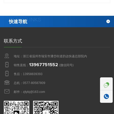
QUICK LINKS
快速导航
联系方式
地址：浙江省温州市瑞安市潘岱街道韵达快递总部院内
13967751552
销售直线：
(微信同号)
售后：
13958839393
总机：
0577-80587809
邮件：
zjtybj@163.com
